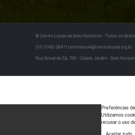
© Centro Loyola de Belo Horizonte · Todos os direi
(31) 3342-2847 | centroloyola@centroloyola.org.br
Rua Sinval de Sá, 700 - Cidade Jardim - Belo Horizo
Preferências d
Utilizamos cook
recusar o uso d
Aceitar tudo