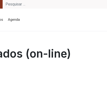
os
Agenda
ados (on-line)