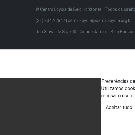
© Centro Loyola de Belo Horizonte · Todos os direi
(31) 3342-2847 | centroloyola@centroloyola.org.br
Rua Sinval de Sá, 700 - Cidade Jardim - Belo Horizo
Preferências d
Utilizamos cook
recusar o uso d
Aceitar tudo