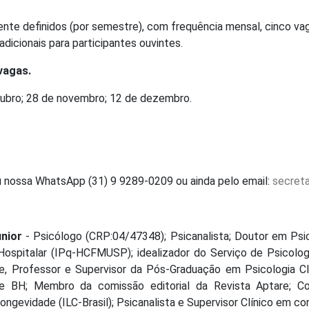
nte definidos (por semestre), com frequência mensal, cinco va
dicionais para participantes ouvintes.
vagas.
tubro; 28 de novembro; 12 de dezembro.
 nossa WhatsApp (31) 9 9289-0209 ou ainda pelo email:
secreta
unior
- Psicólogo (CRP:04/47348); Psicanalista; Doutor em Psic
 Hospitalar (IPq-HCFMUSP); idealizador do Serviço de Psicol
, Professor e Supervisor da Pós-Graduação em Psicologia Cl
 BH; Membro da comissão editorial da Revista Aptare; C
ngevidade (ILC-Brasil); Psicanalista e Supervisor Clínico em cons