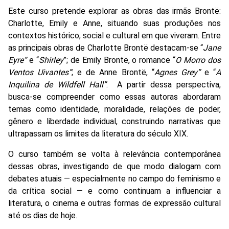
Este curso pretende explorar as obras das irmãs Brontë:
Charlotte, Emily e Anne, situando suas produções nos
contextos histórico, social e cultural em que viveram. Entre
as principais obras de Charlotte Brontë destacam-se “
Jane
Eyre”
e “
Shirley
”; de Emily Brontë, o romance “
O Morro dos
Ventos Uivantes”
; e de Anne Brontë, “
Agnes Grey”
e “
A
Inquilina de Wildfell Hall”
.
A partir dessa perspectiva,
busca-se compreender como essas autoras abordaram
temas como identidade, moralidade, relações de poder,
gênero e liberdade individual, construindo narrativas que
ultrapassam os limites da literatura do século XIX.
O curso também se volta à relevância contemporânea
dessas obras, investigando de que modo dialogam com
debates atuais — especialmente no campo do feminismo e
da crítica social — e como continuam a influenciar a
literatura, o cinema e outras formas de expressão cultural
até os dias de hoje.