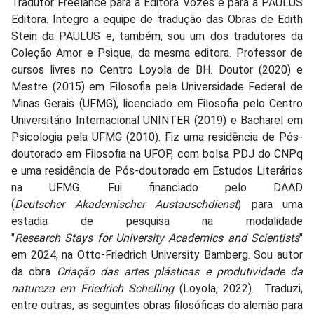
Tradutor Freelance para a Editora Vozes e para a PAULUS
Editora. Integro a equipe de tradução das Obras de Edith
Stein da PAULUS e, também, sou um dos tradutores da
Coleção Amor e Psique, da mesma editora. Professor de
cursos livres no Centro Loyola de BH. Doutor (2020) e
Mestre (2015) em Filosofia pela Universidade Federal de
Minas Gerais (UFMG), licenciado em Filosofia pelo Centro
Universitário Internacional UNINTER (2019) e Bacharel em
Psicologia pela UFMG (2010). Fiz uma residência de Pós-
doutorado em Filosofia na UFOP, com bolsa PDJ do CNPq
e uma residência de Pós-doutorado em Estudos Literários
na UFMG. Fui financiado pelo DAAD
(
Deutscher Akademischer Austauschdienst
) para uma
estadia de pesquisa na modalidade
"
Research Stays for University Academics and Scientists
"
em 2024, na Otto-Friedrich University Bamberg. Sou autor
da obra
Criação das artes plásticas e produtividade da
natureza em Friedrich Schelling
(Loyola, 2022). Traduzi,
entre outras, as seguintes obras filosóficas do alemão para