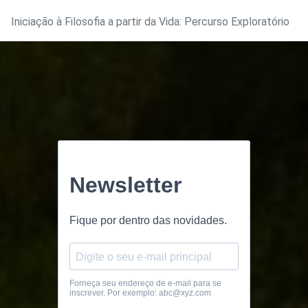
Iniciação à Filosofia a partir da Vida: Percurso Exploratório